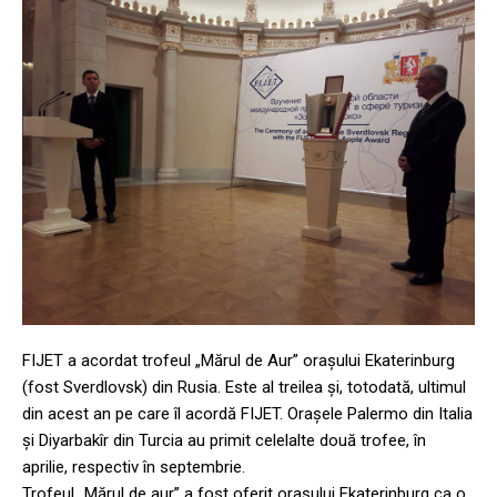
FIJET a acordat trofeul „Mărul de Aur” orașului Ekaterinburg
(fost Sverdlovsk) din Rusia. Este al treilea și, totodată, ultimul
din acest an pe care îl acordă FIJET. Orașele Palermo din Italia
și Diyarbakîr din Turcia au primit celelalte două trofee, în
aprilie, respectiv în septembrie.
Trofeul „Mărul de aur” a fost oferit orașului Ekaterinburg ca o