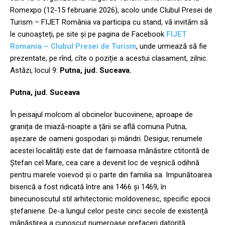
Romexpo (12-15 februarie 2026), acolo unde Clubul Presei de
Turism – FIJET România va participa cu stand, vă invităm să
le cunoașteți, pe site și pe pagina de Facebook
FIJET
Romania – Clubul Presei de Turism
, unde urmează să fie
prezentate, pe rînd, cîte o poziție a acestui clasament, zilnic.
Astăzi, locul 9:
Putna, jud. Suceava.
Putna, jud. Suceava
În peisajul molcom al obcinelor bucovinene, aproape de
granița de miază-noapte a țării se află comuna Putna,
așezare de oameni gospodari și mândri. Desigur, renumele
acestei localități este dat de faimoasa mănăstire ctitorită de
Ștefan cel Mare, cea care a devenit loc de veșnică odihnă
pentru marele voievod și o parte din familia sa. Impunătoarea
biserică a fost ridicată între anii 1466 și 1469, în
binecunoscutul stil arhitectonic moldovenesc, specific epocii
ștefaniene. De-a lungul celor peste cinci secole de existență
mănăstirea a cunoscut numeroase prefaceri datorită