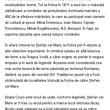
vicisitudinilor vremii. Tot la Putna în 1871 a avut loc o măreață
sărbătoare a românilor de pretutindeni, închinată marcării a
400 de la sfințirea mănăstirii, la care au participat mari oameni
de cultură ai epocii: Mihai Eminescu, Ioan Slavici, Ciprian
Porumbescu, Mihail Kogălniceanu, A.D. Xenopol. În fapt, se
exprima năzuința spre unirea tuturor romănilor.
În afara ctitoriei lui Ștefan cel Mare, la Putna pot fi văzute și
alte obiective importante. În cimitirul satului se află biserica
din lemn a lui Dragoș Vodă, a cărei origine se pierde în negura
timpului și în aură de legendă. Aceasta este considerată cea
mai veche biserică din lemn păstrată pe teritoriul României,
datând, se pare, din secolul XIV. Tradiția ne spune că a fost
strămutată din localitatea Volovăț la Putna de către Ștefan
cel Mare.
Dealul Crucii este locul de unde, conform legendei, Ștefan cel
Mare ar fi tras cu arcul pentru a marca locul viitorului lăcaș.
Acolo unde săgeata sa a lovit pământul avea să se ridice