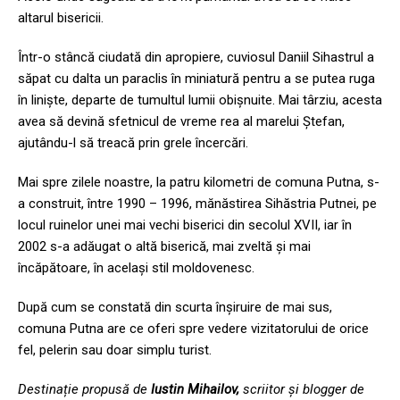
altarul bisericii.
Într-o stâncă ciudată din apropiere, cuviosul Daniil Sihastrul a
săpat cu dalta un paraclis în miniatură pentru a se putea ruga
în liniște, departe de tumultul lumii obișnuite. Mai târziu, acesta
avea să devină sfetnicul de vreme rea al marelui Ștefan,
ajutându-l să treacă prin grele încercări.
Mai spre zilele noastre, la patru kilometri de comuna Putna, s-
a construit, între 1990 – 1996, mănăstirea Sihăstria Putnei, pe
locul ruinelor unei mai vechi biserici din secolul XVII, iar în
2002 s-a adăugat o altă biserică, mai zveltă și mai
încăpătoare, în același stil moldovenesc.
După cum se constată din scurta înșiruire de mai sus,
comuna Putna are ce oferi spre vedere vizitatorului de orice
fel, pelerin sau doar simplu turist.
Destinație propusă de
Iustin Mihailov,
scriitor și blogger de