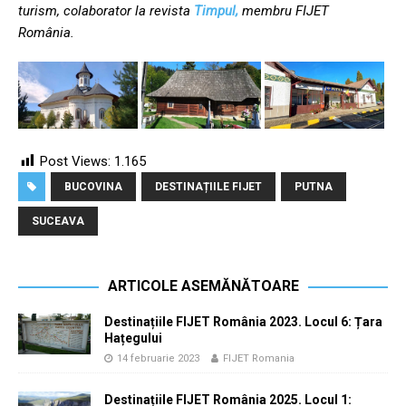
turism, colaborator la revista
Timpul,
membru FIJET
România.
Post Views:
1.165
BUCOVINA
DESTINAȚIILE FIJET
PUTNA
SUCEAVA
ARTICOLE ASEMĂNĂTOARE
Destinațiile FIJET România 2023. Locul 6: Țara
Hațegului
14 februarie 2023
FIJET Romania
Destinațiile FIJET România 2025. Locul 1: