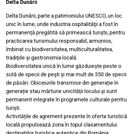
Delta Dunării
Delta Dunării, parte a patimoniului UNESCO, un loc
unic în lume, unde industria ospitalităţii a fost în
permanenţă pregătită să primească turiştii, pentru
practicarea turismului responsabil, armonios,
îmbinat cu biodiversitatea, multiculturalitatea,
tradiţiile şi gastronomia locală.
Biodiversitatea unic
ă
î
n lume
găzduiește
peste
o
sută
de specii de
pești
ș
i mai mult de 350 de specii
de
păsări.
Obiceiurile transmise din
generație
î
n
generație
stau
mărturie
unicității
locului
ș
i sunt
permanent integrate
î
n programele culturale pentru
turiști.
Activitățile
de agrement prezente
î
n oferta turistic
ă
locală
propulseaz
ă
zona
î
n topul clasamentului
destinațiilor
turistice autentice din
România
.