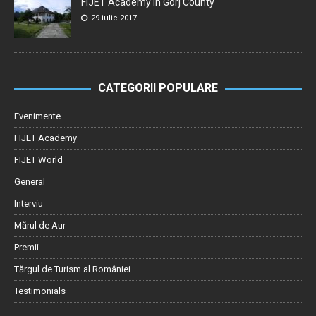
FIJET Academy in Gorj County
29 iulie 2017
CATEGORII POPULARE
Evenimente
FIJET Academy
FIJET World
General
Interviu
Mărul de Aur
Premii
Tărgul de Turism al României
Testimonials