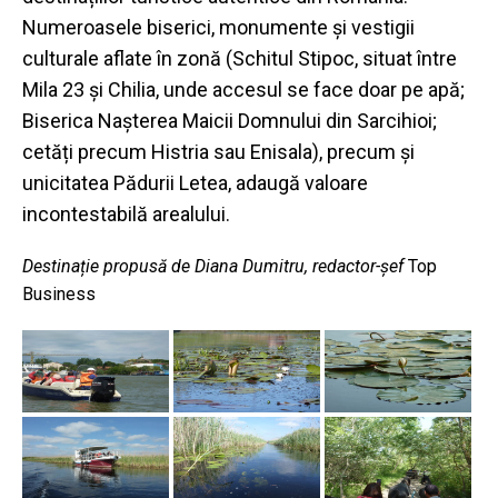
Numeroasele biserici, monumente
ș
i vestigii
culturale aflate
î
n zon
ă
(Schitul Stipoc, situat
î
ntre
Mila 23
ș
i Chilia, unde accesul se face doar pe ap
ă
;
B
iserica
Nașterea
Maicii Domnului din
Sarcihioi
;
cetăți
precum Histria s
au
Enisala), precum
ș
i
unicitatea
Pădurii
Letea, adaug
ă
valoare
incontestabil
ă
arealului.
Destinație propusă de
Diana Dumitru, redactor-șef
Top
Business