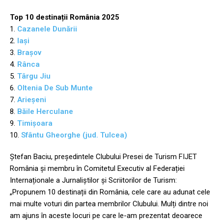
Top 10 destinații România 2025
1.
Cazanele Dunării
2.
Iași
3.
Brașov
4.
Rânca
5.
Târgu Jiu
6.
Oltenia De Sub Munte
7.
Arieșeni
8.
Băile Herculane
9.
Timișoara
10.
Sfântu Gheorghe (jud. Tulcea)
Ștefan Baciu, președintele Clubului Presei de Turism FIJET
România și membru în Comitetul Executiv al Federației
Internaționale a Jurnaliștilor și Scriitorilor de Turism:
„Propunem 10 destinații din România, cele care au adunat cele
mai multe voturi din partea membrilor Clubului. Mulți dintre noi
am ajuns în aceste locuri pe care le-am prezentat deoarece