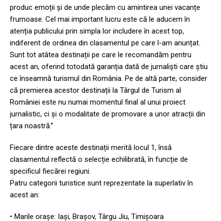
produc emoții și de unde plecăm cu amintirea unei vacanțe
frumoase. Cel mai important lucru este că le aducem în
atenția publicului prin simpla lor includere în acest top,
indiferent de ordinea din clasamentul pe care l-am anunțat.
Sunt tot atâtea destinații pe care le recomandăm pentru
acest an, oferind totodată garanția dată de jurnaliști care știu
ce înseamnă turismul din România. Pe de altă parte, consider
că premierea acestor destinații la Târgul de Turism al
României este nu numai momentul final al unui proiect
jurnalistic, ci și o modalitate de promovare a unor atracții din
țara noastră.”
Fiecare dintre aceste destinații merită locul 1, însă
clasamentul reflectă o selecție echilibrată, în funcție de
specificul fiecărei regiuni.
Patru categorii turistice sunt reprezentate la superlativ în
acest an:
• Marile orașe: Iași, Brașov, Târgu Jiu, Timișoara