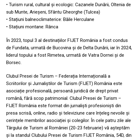
• Turism rural, cultural și ecologic: Cazanele Dunării, Oltenia de
sub Munte, Arieșeni, Sfântu Gheorghe (Tulcea)
• Stațiuni balneoclimaterice: Băile Herculane
• Stațiuni montane: Rânca
În 2023, topul 3 al destinațiilor FIJET România a fost condus
de Fundata, urmată de Bucovina și de Delta Dunării, iar în 2024,
liderul topului a fost Rimetea, urmată de Vatra Dornei și de
Borsec.
Clubul Presei de Turism – Federația Internațională a
Scriitorilor și Jurnaliștilor de Turism (FIJET) România este
asociație profesională, persoană juridică de drept privat
română, fără scop patrimonial. Clubul Presei de Turism –
FIJET România este format din jurnaliști profesioniști din
presa scrisă, online, radio și televiziune care înțeleg nevoile și
cerințele membrilor asociației și colegilor. În cele patru zile ale
Târgului de Turism al României (20-23 februarie) vă așteptăm
și la standul Clubului Presei de Turism FIJET România, 54D, din