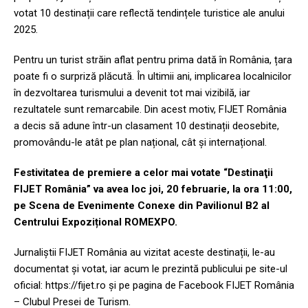
votat 10 destinații care reflectă tendințele turistice ale anului
2025.
Pentru un turist străin aflat pentru prima dată în România, țara
poate fi o surpriză plăcută. În ultimii ani, implicarea localnicilor
în dezvoltarea turismului a devenit tot mai vizibilă, iar
rezultatele sunt remarcabile. Din acest motiv, FIJET România
a decis să adune într-un clasament 10 destinații deosebite,
promovându-le atât pe plan național, cât și internațional.
Festivitatea de premiere a celor mai votate “Destinaţii
FIJET România” va avea loc joi, 20 februarie, la ora 11:00,
pe Scena de Evenimente Conexe din Pavilionul B2 al
Centrului Expozițional ROMEXPO.
Jurnaliștii FIJET România au vizitat aceste destinații, le-au
documentat și votat, iar acum le prezintă publicului pe site-ul
oficial: https://fijet.ro și pe pagina de Facebook FIJET România
– Clubul Presei de Turism.