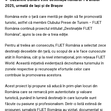
2025, urmată de Iași și de Brașov
România este o țară care merită pe deplin să fie promovată
turistic, astfel că membrii Clubului Presei de Turism – FIJET
România continuă proiectul intitulat „Destinațiile FIJET
România”, ajuns la cea de-a treia ediție.
Pentru al treilea an consecutiv, FIJET România a selectat zece
destinații deosebite din țară, cu scopul de a le face cunoscute
atât în România, cât și la nivel internațional, prin rețeaua FIJET
World. Această inițiativă evidențiază dezvoltarea turismului în
zonele respective și recunoaște eforturile celor care
contribuie la promovarea acestora.
Acest proiect își propune să aducă în prim-plan locuri din
România care se remarcă prin autenticitate și valoare
turistică, punând în lumină destinații în care lucrurile sunt
făcute cu pasiune și profesionalism. Dintr-o listă extinsă de
propuneri, jurnaliștii FIJET România au vizitat, documentat și