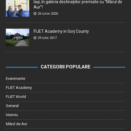
Iași, în galeria destinațiilor premiate cu ”Mărul de
Aur”!
26 iunie 2026
FIJET Academy in Gorj County
29 iulie 2017
CATEGORII POPULARE
Evenimente
FIJET Academy
FIJET World
General
Interviu
Mărul de Aur