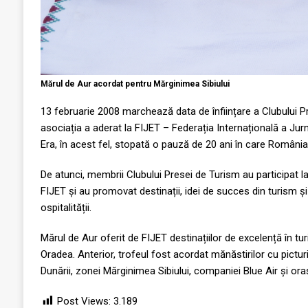
Mărul de Aur acordat pentru Mărginimea Sibiului
13 februarie 2008 marchează data de înființare a Clubului Pr
asociația a aderat la FIJET – Federația Internațională a Jurnal
Era, în acest fel, stopată o pauză de 20 ani în care România
De atunci, membrii Clubului Presei de Turism au participat 
FIJET și au promovat destinații, idei de succes din turism și 
ospitalității.
Mărul de Aur oferit de FIJET destinațiilor de excelență în turi
Oradea. Anterior, trofeul fost acordat mănăstirilor cu pictur
Dunării, zonei Mărginimea Sibiului, companiei Blue Air și oraș
Post Views:
3.189