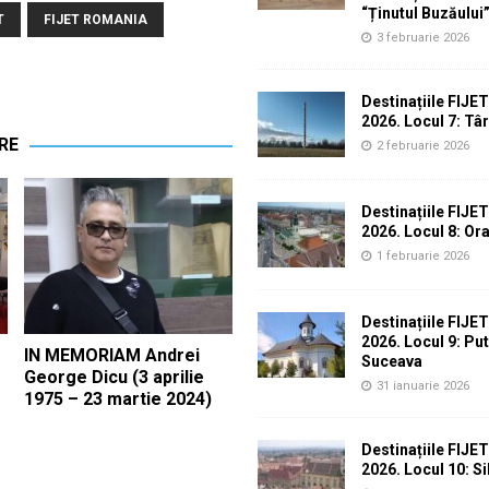
“Ținutul Buzăului
T
FIJET ROMANIA
3 februarie 2026
Destinațiile FIJE
2026. Locul 7: Tâ
RE
2 februarie 2026
Destinațiile FIJE
2026. Locul 8: Or
1 februarie 2026
Destinațiile FIJE
2026. Locul 9: Put
IN MEMORIAM Andrei
Suceava
George Dicu (3 aprilie
31 ianuarie 2026
1975 – 23 martie 2024)
Destinațiile FIJE
2026. Locul 10: Si