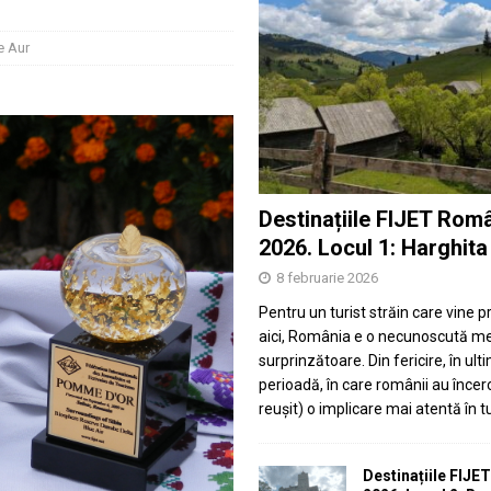
e Aur
Destinațiile FIJET Rom
2026. Locul 1: Harghita
8 februarie 2026
Pentru un turist străin care vine 
aici, România e o necunoscută m
surprinzătoare. Din fericire, în ult
perioadă, în care românii au încerc
reușit) o implicare mai atentă în 
Destinațiile FIJE