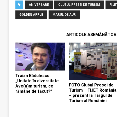
ANIVERSARE
CLUBUL PRESEI DE TURISM
FIJE
GOLDEN APPLE
MARUL DE AUR
ARTICOLE ASEMĂNĂTOA
Traian Bădulescu:
„Unitate în diversitate.
FOTO Clubul Presei de
Ave(a)m turism, ce
Turism – FIJET România
rămâne de făcut?”
– prezent la Târgul de
Turism al României