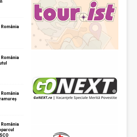
an
T România
T România
utul
T România
aramureș
T România
oparcul
ESCO