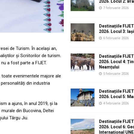
2026. Locul 2: Br
7 februarie 2026
Destinațiile FIJE
2026. Locul 3: Iași
6 februarie 2026
esei de Turism. În același an,
iștilor și Scriitorilor de turism.
Destinațiile FIJE
2026. Locul 4: Țin
 nu a fost parte a FIJET.
Neamțului
5 februarie 2026
la toate evenimentele majore ale
personalități din industria
Destinațiile FIJE
2026. Locul 5: M
sm a ajuns, în anul 2019, și la
4 februarie 2026
i murale din Bucovina, Deltei
ului Târgu Jiu.
Destinațiile FIJE
2026. Locul 6: Ge
Internațional UN