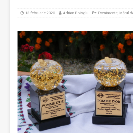
13 februarie 2020
Adrian Boioglu
Evenimente
,
Mărul d