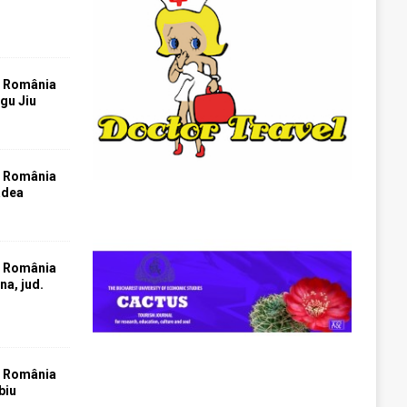
”
T România
rgu Jiu
T România
adea
T România
na, jud.
T România
biu