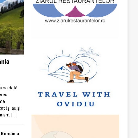
ânia
prima dată
ereu
ima
at (și au și
turism,
[...]
T România