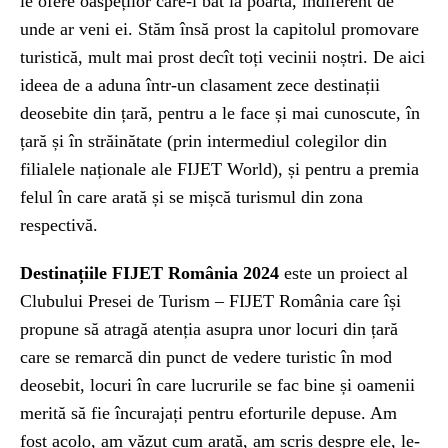
le ofere oaspeților care-i bat la poartă, indiferent de
unde ar veni ei. Stăm însă prost la capitolul promovare
turistică, mult mai prost decît toți vecinii noștri. De aici
ideea de a aduna într-un clasament zece destinații
deosebite din țară, pentru a le face și mai cunoscute, în
țară și în străinătate (prin intermediul colegilor din
filialele naționale ale FIJET World), și pentru a premia
felul în care arată și se mișcă turismul din zona
respectivă.
Destinațiile FIJET România 2024
este un proiect al
Clubului Presei de Turism – FIJET România care își
propune să atragă atenția asupra unor locuri din țară
care se remarcă din punct de vedere turistic în mod
deosebit, locuri în care lucrurile se fac bine și oamenii
merită să fie încurajați pentru eforturile depuse. Am
fost acolo, am văzut cum arată, am scris despre ele, le-