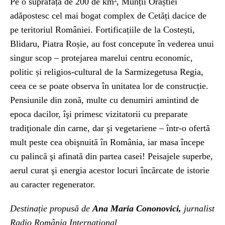
Pe o suprafață de 200 de km², Munții Orăștiei
adăpostesc cel mai bogat complex de Cetăți dacice de
pe teritoriul României. Fortificațiile de la Costești,
Blidaru, Piatra Roșie, au fost concepute în vederea unui
singur scop – protejarea marelui centru economic,
politic și religios-cultural de la Sarmizegetusa Regia,
ceea ce se poate observa în unitatea lor de construcție.
Pensiunile din zonă, multe cu denumiri amintind de
epoca dacilor, îşi primesc vizitatorii cu preparate
tradiţionale din carne, dar şi vegetariene – într-o ofertă
mult peste cea obişnuită în România, iar masa începe
cu palincă şi afinată din partea casei! Peisajele superbe,
aerul curat şi
energia
acestor locuri încărcate de istorie
au caracter regenerator.
Destinație propusă de
Ana Maria Cononovici,
jurnalist
Radio România Internațional