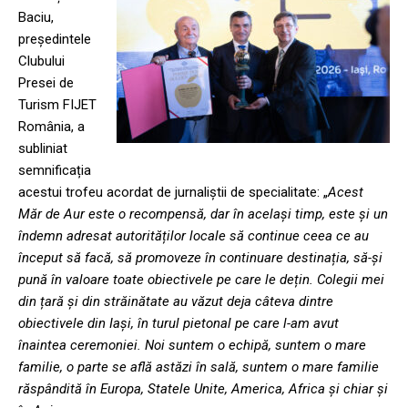
Baciu,
președintele
Clubului
Presei de
Turism FIJET
România, a
subliniat
semnificația
acestui trofeu acordat de jurnaliștii de specialitate: „
Acest
Măr de Aur este o recompensă, dar în același timp, este și un
îndemn adresat autorităților locale să continue ceea ce au
început să facă, să promoveze în continuare destinația, să-și
pună în valoare toate obiectivele pe care le dețin. Colegii mei
din țară și din străinătate au văzut deja câteva dintre
obiectivele din Iași, în turul pietonal pe care l-am avut
înaintea ceremoniei. Noi suntem o echipă, suntem o mare
familie, o parte se află astăzi în sală, suntem o mare familie
răspândită în Europa, Statele Unite, America, Africa și chiar și