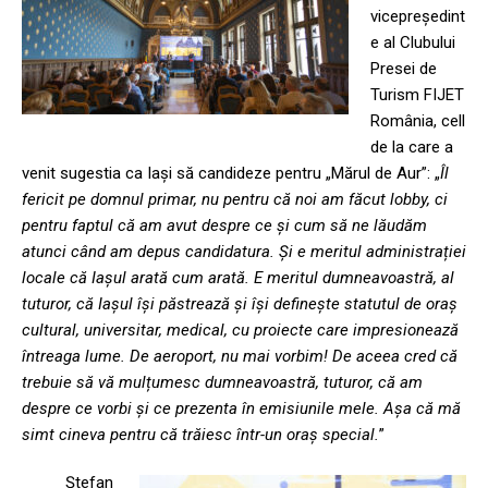
vicepreședint
e al Clubului
Presei de
Turism FIJET
România, cell
de la care a
venit sugestia ca Iași să candideze pentru „Mărul de Aur”: „
Îl
fericit pe domnul primar, nu pentru că noi am făcut lobby, ci
pentru faptul că am avut despre ce și cum să ne lăudăm
atunci când am depus candidatura. Și e meritul administrației
locale că Iașul arată cum arată. E meritul dumneavoastră, al
tuturor, că Iașul își păstrează și își definește statutul de oraș
cultural, universitar, medical, cu proiecte care impresionează
întreaga lume. De aeroport, nu mai vorbim! De aceea cred că
trebuie să vă mulțumesc dumneavoastră, tuturor, că am
despre ce vorbi și ce prezenta în emisiunile mele. Așa că mă
simt cineva pentru că trăiesc într-un oraș special.
”
Ștefan