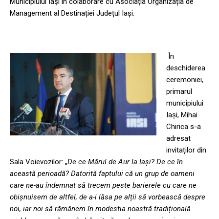
Municipiului Iași în colaborare cu Asociația Organizația de
Management al Destinației Județul Iași.
În
deschiderea
ceremoniei,
primarul
municipiului
Iași, Mihai
Chirica s-a
adresat
invitaților din
Sala Voievozilor: „
De ce Mărul de Aur la Iași? De ce în
această perioadă? Datorită faptului că un grup de oameni
care ne-au îndemnat să trecem peste barierele cu care ne
obișnuisem de altfel, de a-i lăsa pe alții să vorbească despre
noi, iar noi să rămânem în modestia noastră tradițională