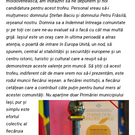
moldovenească, am îndrăznit să ne depunem și noi
candidatura pentru acest trofeu. Personal vreau să-i
mulțumesc domnului Ștefan Baciu și domnului Petru Frăsilă,
ieșeanul nostru. Domnia sa a îndemnat întreaga comunitate
și pe toți cei care ne-au evaluat să o facă cu cât mai multă
grijă. Iașiul este un oraș care în ultima perioadă a atras
atenția, o poartă de intrare în Europa Unită, un nod, să
spunem, central al stabilității și securității europene și un
centru istoric, turistic și cultural care a reușit să-și
demonstreze aceste valențe prin muncă. Să știți că acest
trofeu, indiferent cât de mare vrem noi să-l prezentăm, este
rodul muncii fiecărui ieșean. a fiecărei instituții, a fiecărui
cetățean care a contribuit câte puțin pentru bunul mers al
acestei comunități.
Nu aparține doar Primăriei municipiului
Iași, pur și
simplu este
efortul
colectiv, al
fiecăruia