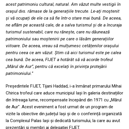
acest patrimoniu cultural, natural. Am văzut multe vestigii în
orașul dvs. rămase de la generațiile trecute. Le-ați moștenit
și vă ocupați de ele ca să fie într-o stare mai bună. De aceea,
ne aflăm pe această cale, de a salva turismul și de a încuraja
turismul sustenabil, care nu rănește, care nu dăunează
patrimoniului sau moștenirii pe care o lăsăm generațiilor
viitoare. De aceea, vreau să mulțumesc cetățenilor orașului
pentru ceea ce am văzut. Știm că aici turismul este pe calea
cea bună. De aceea, FIJET a hotărât să vă acorde trofeul
„Mărul de Aur”, pentru că excelați în privința protejării
patrimoniului.
”
Președintele FIJET, Tijani Haddad, i-a înmânat primarului Mihai
Chirica trofeul care aduce municipiul Iași în galeria destinațiilor
din întreaga lume, recompensate începând din 1971 cu „Mărul
de Aur”. Acest eveniment a fost urmat de un program de
vizite la obiective din județul Iași și de o conferință organizată
la Complexul Palas Iași și dedicată turismului, la care au avut
prezentări și membri ai delegației FIJET.