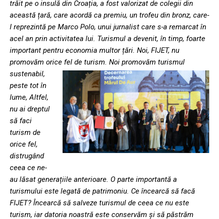
trăit pe o insulă din Croația, a fost valorizat de colegii din
această țară, care acordă ca premiu, un trofeu din bronz, care-
l reprezintă pe Marco Polo, unui jurnalist care s-a remarcat în
acel an prin activitatea lui. Turismul a devenit, în timp, foarte
important pentru economia multor țări. Noi, FIJET, nu
promovăm orice fel de turism.
Noi promovăm turismul
sustenabil,
peste tot în
lume, Altfel,
nu ai dreptul
să faci
turism de
orice fel,
distrugând
ceea ce ne-
au lăsat generațiile anterioare. O parte importantă a
turismului este legată de patrimoniu. Ce încearcă să facă
FIJET? Încearcă să salveze turismul de ceea ce nu este
turism, iar datoria noastră este conservăm și să păstrăm