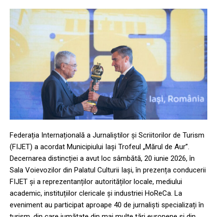
Federația Internațională a Jurnaliștilor și Scriitorilor de Turism
(FIJET) a acordat Municipiului Iași Trofeul „Mărul de Aur”.
Decernarea distincției a avut loc sâmbătă, 20 iunie 2026, în
Sala Voievozilor din Palatul Culturii Iași, în prezența conducerii
FIJET și a reprezentanților autorităților locale, mediului
academic, instituțiilor clericale și industriei HoReCa. La
eveniment au participat aproape 40 de jurnaliști specializați în
turism, din care jumătate din mai multe țări europene și din