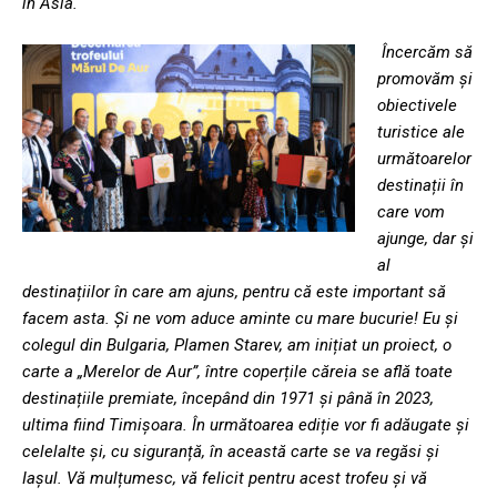
în Asia.
Încercăm să
promovăm și
obiectivele
turistice ale
următoarelor
destinații în
care vom
ajunge, dar și
al
destinațiilor în care am ajuns, pentru că este important să
facem asta. Și ne vom aduce aminte cu mare bucurie! Eu și
colegul din Bulgaria, Plamen Starev, am inițiat un proiect, o
carte a „Merelor de Aur”, între coperțile căreia se află toate
destinațiile premiate, începând din 1971 și până în 2023,
ultima fiind Timișoara. În următoarea ediție vor fi adăugate și
celelalte și, cu siguranță, în această carte se va regăsi și
Iașul. Vă mulțumesc, vă felicit pentru acest trofeu și vă