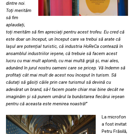
dintre noi.
Toți merităm
să fim
aplaudați,
toți merităm să fim apreciați pentru acest trofeu. Eu cred că
este doar un început, un început care va trebui să arate că
Iașul are potențial turistic, că industria HoReCa contează în
ansamblul industriilor ieșene, că trebuie să facem acest
lucru cu mai mult aplomb, cu mai multă grijă și, mai ales,
adunând în jurul nostru oameni care se pricep. Vă îndemn să
profitați cât mai mult de acest nou început în turism. Să
căutați să găsiți căile prin care turismul să devină cu
adevărat un brand, să-l facem poate chiar mai bine decât ne
imaginăm și să punem umărul la bunăstarea fiecărui ieșean
pentru că aceasta este menirea noastră!
”
La microfon
a fost invitat
Petru Frăsilă,