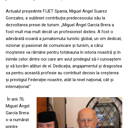
Actualul președinte FIJET Spania, Miguel Angel Suarez
Gonzales, a subliniet contribuția predecesoului său la
dezvoltarea presei de turism. „Miguel Ángel García Brera a
fost mult mai mult decât un profesionist distins. A fost o
adevărată icoană a jurnalismului turistic global, un om dedicat,
vizionar și pasionat de comunicare și turism, a cărui
moștenire va rămâne pentru totdeauna în istoria noastră și în
inimile celor dintre noi care am avut privilegiul să-l cunoaștem
și să lucrăm alături de el. Dedicația, angajamentul și dragostea
sa pentru această profesie au contribuit decisiv la creșterea
și prestigiul Federației noastre, atât la nivel național, cât și
internațional.”
În anii 70,
Miguel Ángel
García Brera
s-a numărat
printre