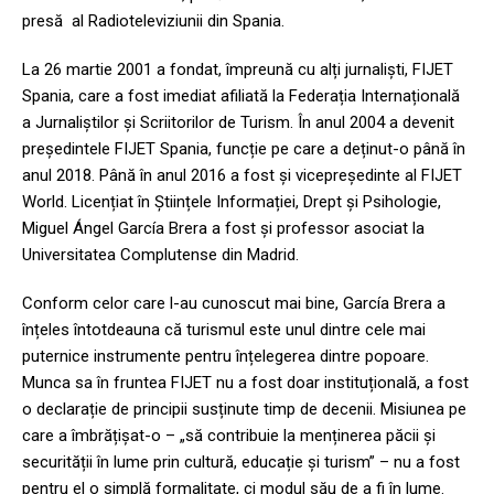
presă al Radioteleviziunii din Spania.
La 26 martie 2001 a fondat, împreună cu alți jurnaliști, FIJET
Spania, care a fost imediat afiliată la Federația Internațională
a Jurnaliștilor și Scriitorilor de Turism. În anul 2004 a devenit
președintele FIJET Spania, funcție pe care a deținut-o până în
anul 2018. Până în anul 2016 a fost și vicepreședinte al FIJET
World. Licențiat în Științele Informației, Drept și Psihologie,
Miguel Ángel García Brera a fost și professor asociat la
Universitatea Complutense din Madrid.
Conform celor care l-au cunoscut mai bine, García Brera a
înțeles întotdeauna că turismul este unul dintre cele mai
puternice instrumente pentru înțelegerea dintre popoare.
Munca sa în fruntea FIJET nu a fost doar instituțională, a fost
o declarație de principii susținute timp de decenii. Misiunea pe
care a îmbrățișat-o – „să contribuie la menținerea păcii și
securității în lume prin cultură, educație și turism” – nu a fost
pentru el o simplă formalitate, ci modul său de a fi în lume.