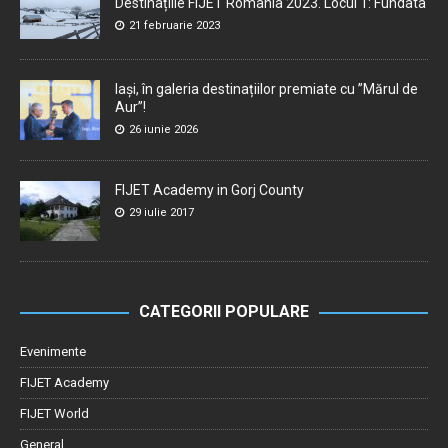
Destinațiile FIJET România 2023. Locul 1: Fundata
21 februarie 2023
Iași, în galeria destinațiilor premiate cu ”Mărul de
Aur”!
26 iunie 2026
FIJET Academy in Gorj County
29 iulie 2017
CATEGORII POPULARE
Evenimente
FIJET Academy
FIJET World
General