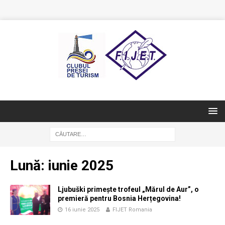
Lună:
iunie 2025
Ljubuški primește trofeul „Mărul de Aur”, o
premieră pentru Bosnia Herțegovina!
16 iunie 2025
FIJET Romania