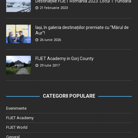
Destinațiile FIJET România 2023. Locul 1: Fundata
21 februarie 2023
Iași, în galeria destinațiilor premiate cu ”Mărul de
Aur”!
26 iunie 2026
FIJET Academy in Gorj County
29 iulie 2017
CATEGORII POPULARE
Evenimente
FIJET Academy
FIJET World
General